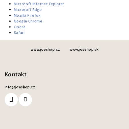
Microsoft Internet Explorer
Microsoft Edge
Mozilla Firefox
Google Chrome
Opera
Safari
Z
www.joeshop.cz
www.joeshop.sk
á
p
a
Kontakt
t
í
info
@
joeshop.cz