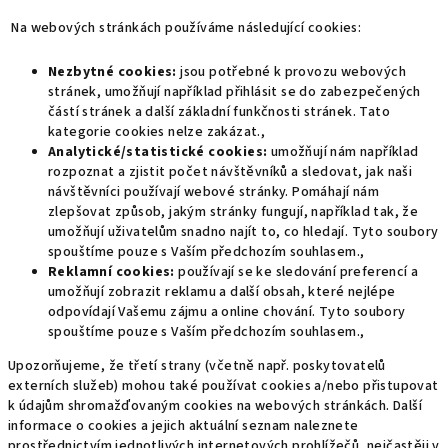
Na webových stránkách používáme následující cookies:
Nezbytné cookies:
jsou potřebné k provozu webových
stránek, umožňují například přihlásit se do zabezpečených
částí stránek a další základní funkčnosti stránek. Tato
kategorie cookies nelze zakázat.,
Analytické/statistické cookies:
umožňují nám například
rozpoznat a zjistit počet návštěvníků a sledovat, jak naši
návštěvníci používají webové stránky. Pomáhají nám
zlepšovat způsob, jakým stránky fungují, například tak, že
umožňují uživatelům snadno najít to, co hledají. Tyto soubory
spouštíme pouze s Vaším předchozím souhlasem.,
Reklamní cookies:
používají se ke sledování preferencí a
umožňují zobrazit reklamu a další obsah, které nejlépe
odpovídají Vašemu zájmu a online chování. Tyto soubory
spouštíme pouze s Vaším předchozím souhlasem.,
Upozorňujeme, že třetí strany (včetně např. poskytovatelů
externích služeb) mohou také používat cookies a/nebo přistupovat
k údajům shromažďovaným cookies na webových stránkách. Další
informace o cookies a jejich aktuální seznam naleznete
prostřednictvím jednotlivých internetových prohlížečů, nejčastěji v