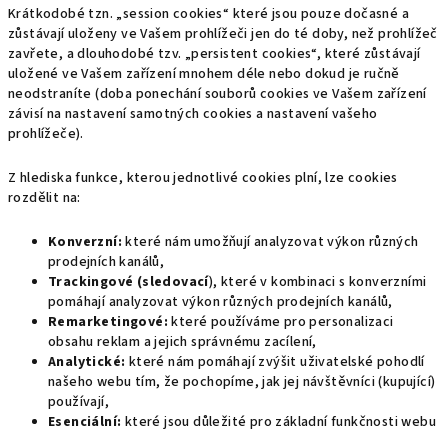
Krátkodobé tzn. „session cookies“ které jsou pouze dočasné a
zůstávají uloženy ve Vašem prohlížeči jen do té doby, než prohlížeč
zavřete, a dlouhodobé tzv. „persistent cookies“, které zůstávají
uložené ve Vašem zařízení mnohem déle nebo dokud je ručně
neodstraníte (doba ponechání souborů cookies ve Vašem zařízení
závisí na nastavení samotných cookies a nastavení vašeho
prohlížeče).
Z hlediska funkce, kterou jednotlivé cookies plní, lze cookies
rozdělit na:
Konverzní:
které nám umožňují analyzovat výkon různých
prodejních kanálů,
Trackingové (sledovací
), které v kombinaci s konverzními
pomáhají analyzovat výkon různých prodejních kanálů,
Remarketingové:
které používáme pro personalizaci
obsahu reklam a jejich správnému zacílení,
Analytické:
které nám pomáhají zvýšit uživatelské pohodlí
našeho webu tím, že pochopíme, jak jej návštěvníci (kupující)
používají,
Esenciální:
které jsou důležité pro základní funkčnosti webu