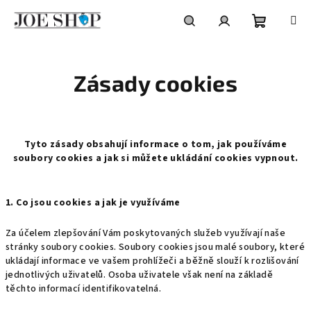
Přejít
na
obsah
Nákupní
Hledat
Přihlášení
Zásady cookies
košík
Tyto zásady obsahují informace o tom, jak používáme
soubory cookies a jak si můžete ukládání cookies vypnout.
1. Co jsou cookies a jak je využíváme
Za účelem zlepšování Vám poskytovaných služeb využívají naše
stránky soubory cookies. Soubory cookies jsou malé soubory, které
ukládají informace ve vašem prohlížeči a běžně slouží k rozlišování
jednotlivých uživatelů.
Osoba uživatele však není na základě
těchto informací identifikovatelná.