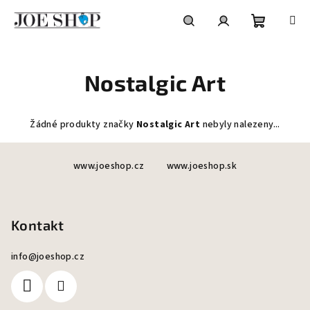
Přejít
na
obsah
Nákupní
Hledat
Přihlášení
Nostalgic Art
košík
Žádné produkty značky
Nostalgic Art
nebyly nalezeny...
Z
www.joeshop.cz
www.joeshop.sk
á
p
a
Kontakt
t
í
info
@
joeshop.cz