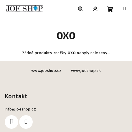
Přejít
na
obsah
Nákupní
Hledat
Přihlášení
OXO
košík
Žádné produkty značky
OXO
nebyly nalezeny...
Z
www.joeshop.cz
www.joeshop.sk
á
p
a
Kontakt
t
í
info
@
joeshop.cz