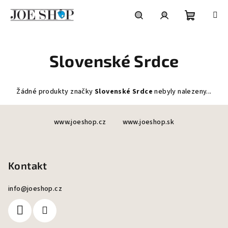
Přejít
na
obsah
Nákupní
Hledat
Přihlášení
Slovenské Srdce
košík
Žádné produkty značky
Slovenské Srdce
nebyly nalezeny...
Z
www.joeshop.cz
www.joeshop.sk
á
p
a
Kontakt
t
í
info
@
joeshop.cz