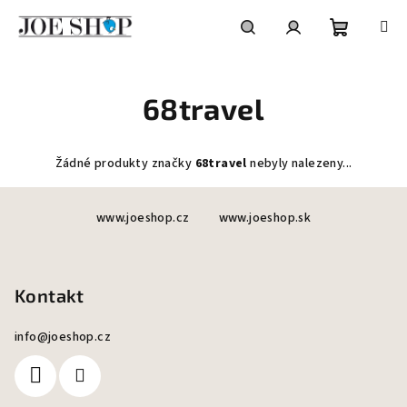
Přejít
na
obsah
Nákupní
Hledat
Přihlášení
68travel
košík
Žádné produkty značky
68travel
nebyly nalezeny...
Z
www.joeshop.cz
www.joeshop.sk
á
p
a
Kontakt
t
í
info
@
joeshop.cz