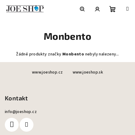
Přejít
na
obsah
Nákupní
Hledat
Přihlášení
Monbento
košík
Žádné produkty značky
Monbento
nebyly nalezeny...
Z
www.joeshop.cz
www.joeshop.sk
á
p
a
Kontakt
t
í
info
@
joeshop.cz